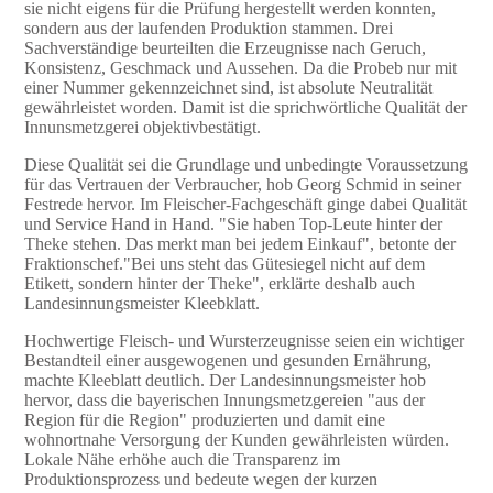
sie nicht eigens für die Prüfung hergestellt werden konnten,
sondern aus der laufenden Produktion stammen. Drei
Sachverständige beurteilten die Erzeugnisse nach Geruch,
Konsistenz, Geschmack und Aussehen. Da die Probeb nur mit
einer Nummer gekennzeichnet sind, ist absolute Neutralität
gewährleistet worden. Damit ist die sprichwörtliche Qualität der
Innunsmetzgerei objektivbestätigt.
Diese Qualität sei die Grundlage und unbedingte Voraussetzung
für das Vertrauen der Verbraucher, hob Georg Schmid in seiner
Festrede hervor. Im Fleischer-Fachgeschäft ginge dabei Qualität
und Service Hand in Hand. "Sie haben Top-Leute hinter der
Theke stehen. Das merkt man bei jedem Einkauf", betonte der
Fraktionschef."Bei uns steht das Gütesiegel nicht auf dem
Etikett, sondern hinter der Theke", erklärte deshalb auch
Landesinnungsmeister Kleebklatt.
Hochwertige Fleisch- und Wursterzeugnisse seien ein wichtiger
Bestandteil einer ausgewogenen und gesunden Ernährung,
machte Kleeblatt deutlich. Der Landesinnungsmeister hob
hervor, dass die bayerischen Innungsmetzgereien "aus der
Region für die Region" produzierten und damit eine
wohnortnahe Versorgung der Kunden gewährleisten würden.
Lokale Nähe erhöhe auch die Transparenz im
Produktionsprozess und bedeute wegen der kurzen