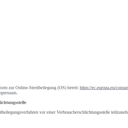
form zur Online-Streitbeilegung (OS) bereit:
https://ec.europa.eu/consu
mpressum.
ichtungs­stelle
reitbeilegungsverfahren vor einer Verbraucherschlichtungsstelle teilzune