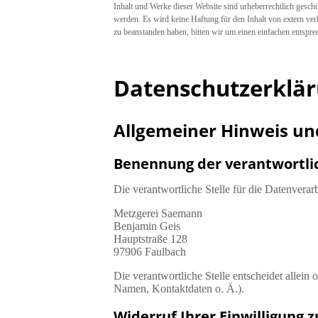
Inhalt und Werke dieser Website sind urheberrechtlich geschü
werden. Es wird keine Haftung für den Inhalt von extern ver
zu beanstanden haben, bitten wir um einen einfachen entspre
Datenschutzerklä
Allgemeiner Hinweis un
Benennung der verantwortlic
Die verantwortliche Stelle für die Datenverarb
Metzgerei Saemann
Benjamin Geis
Hauptstraße 128
97906
Faulbach
Die verantwortliche Stelle entscheidet alle
Namen, Kontaktdaten o. Ä.).
Widerruf Ihrer Einwilligung 