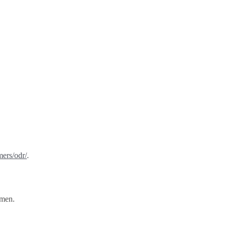
mers/odr/
.
hmen.